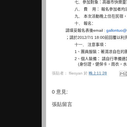
七、
參加對象：高雄市快樂童
八、
費
用： 報名參加者均
九、
本次活動晚上住在民宿
十、
報名：
請填
妥報名表後
email :
gallontuo@
；請於
2012/7/1 18:00
前回覆以利
十一、
注意事項：
1
、團員服裝：著清凉自在的
2
、個人裝備：
請自行準備適
(
身份證，健保卡，雨衣，水
張貼者：
fliesyan
於
晚上11:28
0 意見:
張貼留言