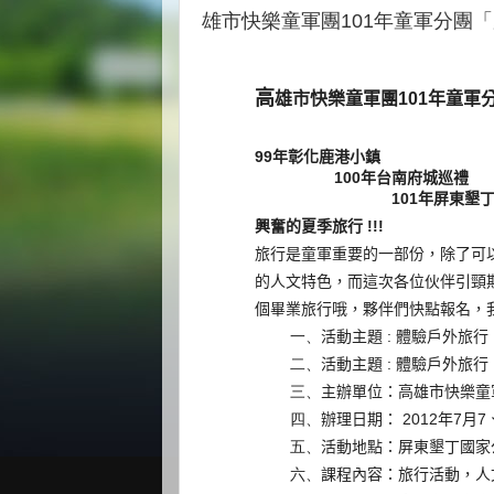
雄市快樂童軍團101年童軍分團
高
雄市快樂童軍團
101
年童軍
99
年彰化鹿港小鎮
100
年台南府城巡禮
101
年屏東墾
興奮的夏季旅行
!!!
旅行是童軍重要的一部份，除了可
的人文特色，而這次各位伙伴引頸
個畢業旅行哦，夥伴們快點報名，
一、
活動主題
:
體驗戶外旅行
二、
活動主題
:
體驗戶外旅行
三、
主辦單位：高雄市快樂童
四、
辦理日期：
2012
年
7
月
7
五、
活動地點：屏東墾丁國家
六、
課程內容：旅行活動，人