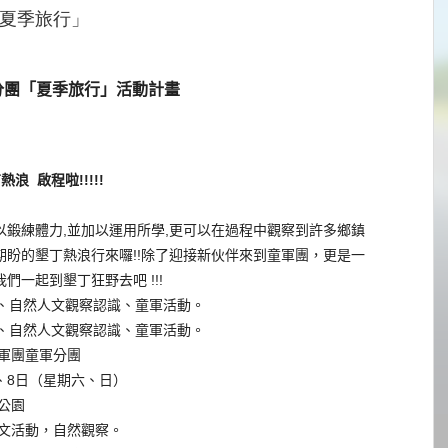
「夏季旅行」
分團「夏季旅行」活動計畫
丁熱浪
啟程啦
!!!!!
以鍛練體力
,
並加以運用所學
,
更
可以在過程中觀察到許多鄉鎮
期盼的墾丁熱浪行來囉
!!
除了迎
接新伙伴來到童軍團，更是一
我們一起到墾丁狂野去吧
!!!
、自然人文觀察認識、童軍活動。
、自然人文觀察認識、童軍活動。
軍團童軍分團
、
8
日（星期六、日）
公園
文活動，自然觀察。