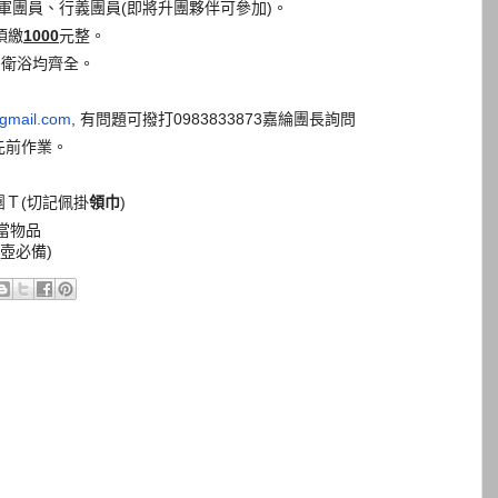
軍團員、行義團員
(
即將升團夥伴可參
加
)
。
須繳
1000
元整。
，衛浴均齊全。
gmail.com
,
有問題可撥打
0983833873
嘉綸團長詢問
先前作業。
團Ｔ
(
切記佩掛
領巾
)
當物品
壺必備
)