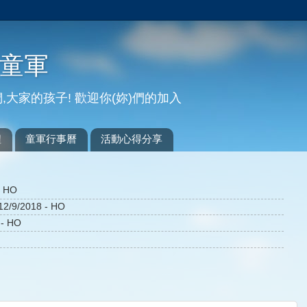
-童軍
,大家的孩子! 歡迎你(妳)們的加入
程
童軍行事曆
活動心得分享
 HO
12/9/2018
- HO
- HO