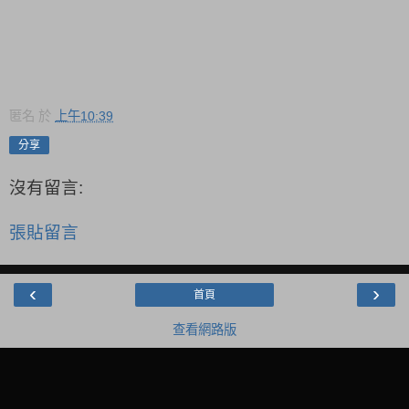
匿名
於
上午10:39
分享
沒有留言:
張貼留言
‹
›
首頁
查看網路版